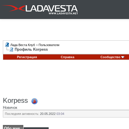
Лада Веста Клуб
>
Пользователи
Профиль Korpess
Регистрация
Справка
Сообщество
Korpess
Новичок
Последняя активность:
20.05.2022
03:04
Обо мне