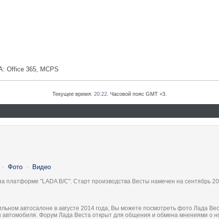
: Office 365, MCPS
Текущее время:
20:22
. Часовой пояс GMT +3.
·
Фото
·
Видео
на платформе "LADA B/C". Старт производства Весты намечен на сентябрь 20
льном автосалоне в августе 2014 года, Вы можете посмотреть фото Лада Вес
ки автомобиля. Форум Лада Веста открыт для общения и обмена мнениями о 