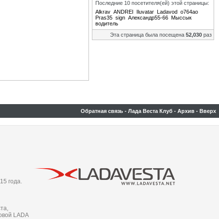
Последние 10 посетителя(ей) этой страницы:
Alkrav
ANDREI
Iluvatar
Ladavod
o764ao
Pras35
sign
Александр55-66
Мыссык
водитель
Эта страница была посещена
52,030
раз
Обратная связь
-
Лада Веста Клуб
-
Архив
-
Вверх
15 года.
та,
новой LADA