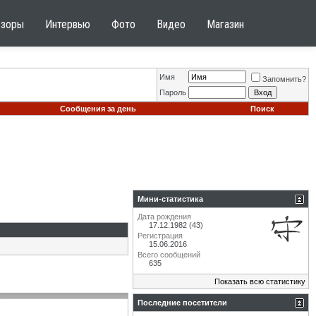
бзоры
Интервью
Фото
Видео
Магазин
Имя
Запомнить?
Пароль
Сообщения за день
Поиск
Мини-статистика
Дата рождения
17.12.1982 (43)
Регистрация
15.06.2016
Всего сообщений
635
Показать всю статистику
Последние посетители