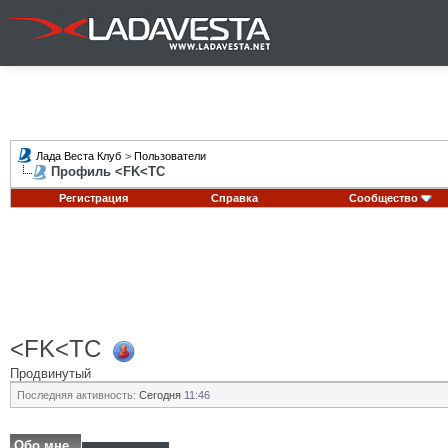
Лада Веста Клуб
>
Пользователи
Профиль <FK<TC
Регистрация
Справка
Сообщество
<FK<TC
Продвинутый
Последняя активность:
Сегодня
11:46
Обо мне