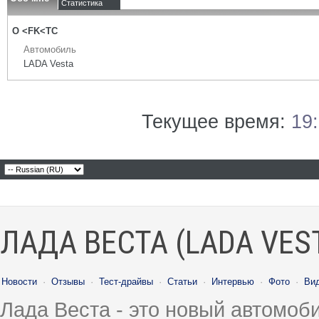
Статистика
О <FK<TC
Автомобиль
LADA Vesta
Текущее время:
19
ЛАДА ВЕСТА (LADA VES
Новости
·
Отзывы
·
Тест-драйвы
·
Статьи
·
Интервью
·
Фото
·
Ви
Лада Веста - это новый автомо