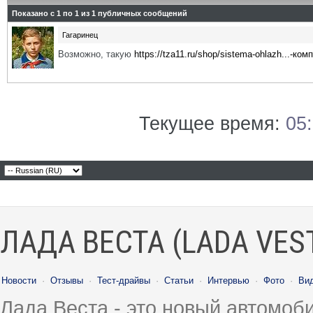
Показано с 1 по
1
из
1
публичных сообщений
Гагаринец
Возможно, такую
https://tza11.ru/shop/sistema-ohlazh...-ком
Текущее время:
05
ЛАДА ВЕСТА (LADA VES
Новости
·
Отзывы
·
Тест-драйвы
·
Статьи
·
Интервью
·
Фото
·
Ви
Лада Веста - это новый автомо