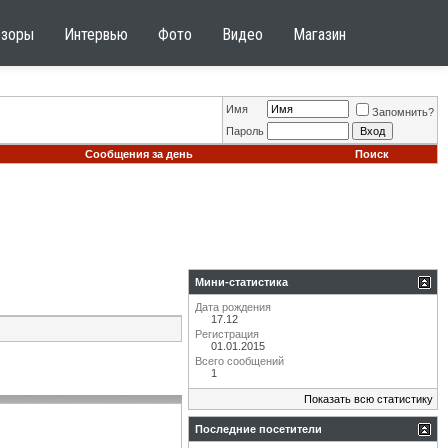
бзоры
Интервью
Фото
Видео
Магазин
Имя
Запомнить?
Пароль
Сообщения за день
Поиск
Мини-статистика
Дата рождения
17.12
Регистрация
01.01.2015
Всего сообщений
1
Показать всю статистику
Последние посетители