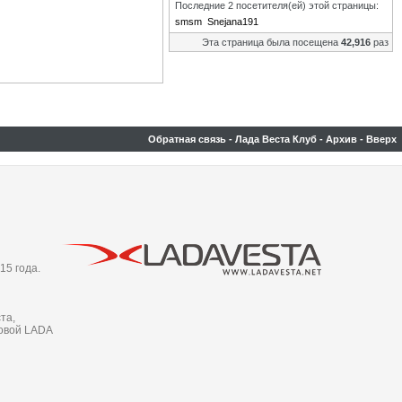
Последние 2 посетителя(ей) этой страницы:
smsm
Snejana191
Эта страница была посещена
42,916
раз
Обратная связь
-
Лада Веста Клуб
-
Архив
-
Вверх
15 года.
та,
новой LADA