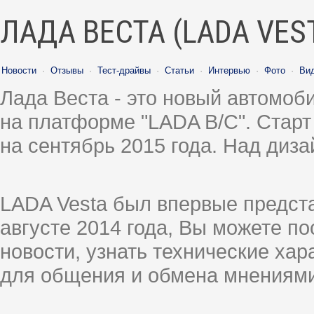
ЛАДА ВЕСТА (LADA VES
Новости
·
Отзывы
·
Тест-драйвы
·
Статьи
·
Интервью
·
Фото
·
Ви
Лада Веста - это новый автомо
на платформе "LADA B/C". Старт
на сентябрь 2015 года. Над диз
LADA Vesta был впервые предст
августе 2014 года, Вы можете п
новости, узнать технические ха
для общения и обмена мнениями