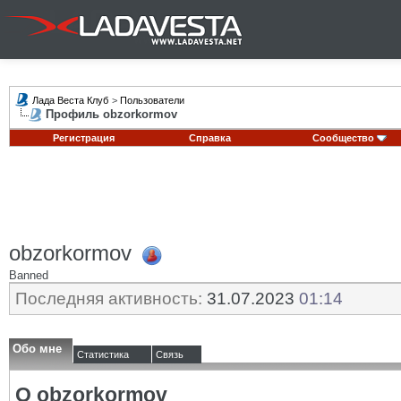
Лада Веста Клуб
>
Пользователи
Профиль obzorkormov
Регистрация
Справка
Сообщество
obzorkormov
Banned
Последняя активность:
31.07.2023
01:14
Обо мне
Статистика
Связь
О obzorkormov