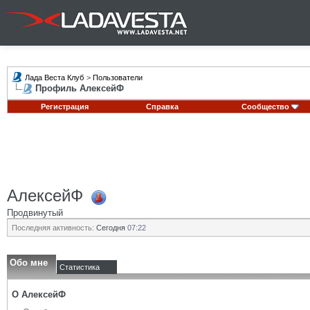
Лада Веста Клуб
>
Пользователи
Профиль АлексейФ
Регистрация
Справка
Сообщество
АлексейФ
Продвинутый
Последняя активность:
Сегодня
07:22
Обо мне
Статистика
О АлексейФ