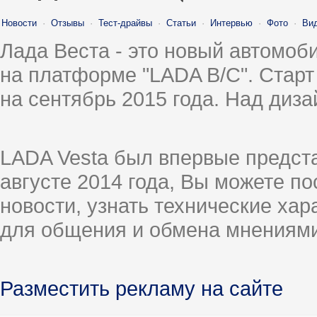
Новости
·
Отзывы
·
Тест-драйвы
·
Статьи
·
Интервью
·
Фото
·
Ви
Лада Веста - это новый автомо
на платформе "LADA B/C". Старт
на сентябрь 2015 года. Над диз
LADA Vesta был впервые предст
августе 2014 года, Вы можете п
новости, узнать технические ха
для общения и обмена мнениями
Разместить рекламу на сайте