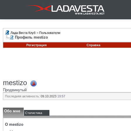
Лада Веста Клуб
>
Пользователи
Профиль mestizo
Регистрация
Справка
mestizo
Продвинутый
Последняя активность:
09.10.2023
19:57
Обо мне
Статистика
О mestizo