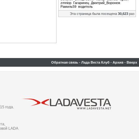
zmniop
Гагаринец
Дмитрий_Воронеж
Рамиль59
водитель
Эта страница была посещена
30,623
раз
Обратная связь
-
Лада Веста Клуб
-
Архив
-
Вверх
15 года.
та,
новой LADA