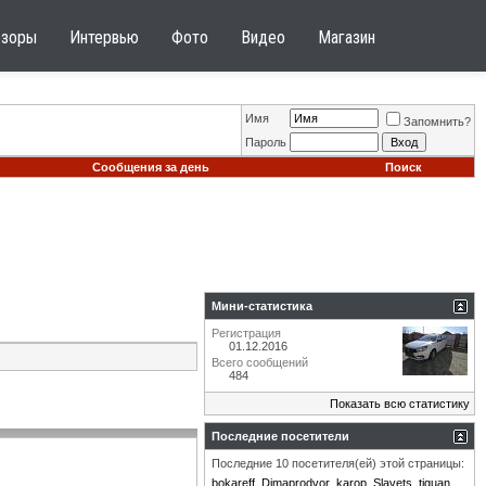
бзоры
Интервью
Фото
Видео
Магазин
Имя
Запомнить?
Пароль
Сообщения за день
Поиск
Мини-статистика
Регистрация
01.12.2016
Всего сообщений
484
Показать всю статистику
Последние посетители
Последние 10 посетителя(ей) этой страницы:
bokareff
Dimaprodvor
karop
Slavets
tiguan