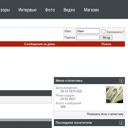
бзоры
Интервью
Фото
Видео
Магазин
Имя
Запомнить?
Пароль
Сообщения за день
Поиск
Мини-статистика
Дата рождения
29.12.1973 (52)
Регистрация
23.01.2017
Всего сообщений
166
Показать всю статистику
Последние посетители