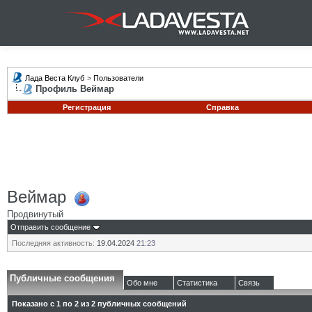
Лада Веста Клуб
>
Пользователи
Профиль Веймар
Регистрация
Справка
Веймар
Продвинутый
Отправить сообщение
Последняя активность:
19.04.2024
21:23
Публичные сообщения
Обо мне
Статистика
Связь
Показано с 1 по
2
из
2
публичных сообщений