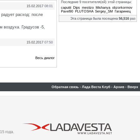
Последние 9 посетителя(ей) этой страницы:
15.02.2017
08:01
caputtt
Dips
mestizo
Mishanya
obzorkormov
Pavel90
PLUTOSHA
Sergey_SM
Гагаринец
 радует расход: после
Эта страница была посещена
56,516
раз
м воздуха. Градусов -5,
15.02.2017
07:50
Весь диалог
Обратная связь
-
Лада Веста Клуб
-
Архив
-
Вверх
15 года.