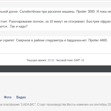
льной доски. Салейнтблоки при раскачке машины. Пробег 3000. И пока не
.
оит. Разочарование полное, за 10 минут не отогревает. Быстрее обдуво
ется...Так и надо?
и скрипят. Сверчков в районе спидометра и бардачка-нет. Пробег 4400.
Текущее время:
23:31
. Часовой пояс GMT +3.
·
Фото
·
Видео
на платформе "LADA B/C". Старт производства Весты намечен на сентябрь 20