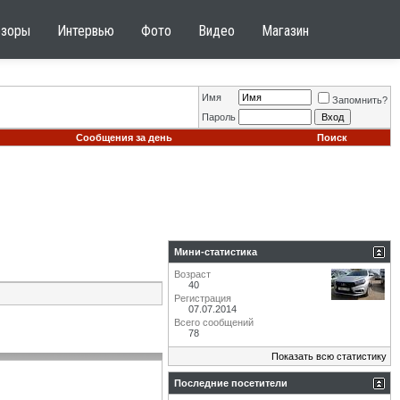
бзоры
Интервью
Фото
Видео
Магазин
Имя
Запомнить?
Пароль
Сообщения за день
Поиск
Мини-статистика
Возраст
40
Регистрация
07.07.2014
Всего сообщений
78
Показать всю статистику
Последние посетители