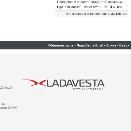
Последние 5 посетителя(ей) этой страницы:
Dips
Snejana191
Ланселот
СЕРГЕЙ Б
тень
Эта страница была посещена
33,128
раз
Обратная связь
-
Лада Веста Клуб
-
Архив
-
Вверх
15 года.
та,
новой LADA