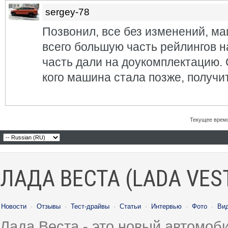
sergey-78
Позвонил, все без изменений, ма
всего большую часть рейлингов н
часть дали на доукомплектацию. О
кого машина стала позже, получи
Текущее врем
ЛАДА ВЕСТА (LADA VES
Новости
·
Отзывы
·
Тест-драйвы
·
Статьи
·
Интервью
·
Фото
·
Ви
Лада Веста - это новый автомо