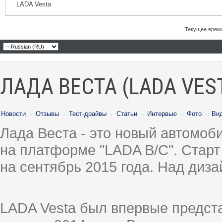
LADA Vesta
Текущее врем
ЛАДА ВЕСТА (LADA VES
Новости
·
Отзывы
·
Тест-драйвы
·
Статьи
·
Интервью
·
Фото
·
Ви
Лада Веста - это новый автомо
на платформе "LADA B/C". Старт
на сентябрь 2015 года. Над диз
LADA Vesta был впервые предст