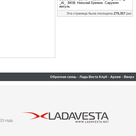
_AI_
ВЮВ
Николай Еремин
Сарумян
жигуль
Эта страница была посещена
279,357
раз
Обратная связь
-
Лада Веста Клуб
-
Архив
-
Вверх
15 года.