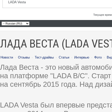
LADA Vesta
Текущее врем
ЛАДА ВЕСТА (LADA VES
Новости
·
Отзывы
·
Тест-драйвы
·
Статьи
·
Интервью
·
Фото
·
Ви
Лада Веста - это новый автомо
на платформе "LADA B/C". Старт
на сентябрь 2015 года. Над диз
LADA Vesta был впервые предст