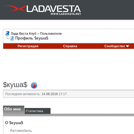
Лада Веста Клуб
>
Пользователи
Профиль $куша$
Регистрация
Справка
Сообщество
$куша$
Последняя активность:
14.08.2018
17:17
Обо мне
Статистика
О $куша$
Автомобиль