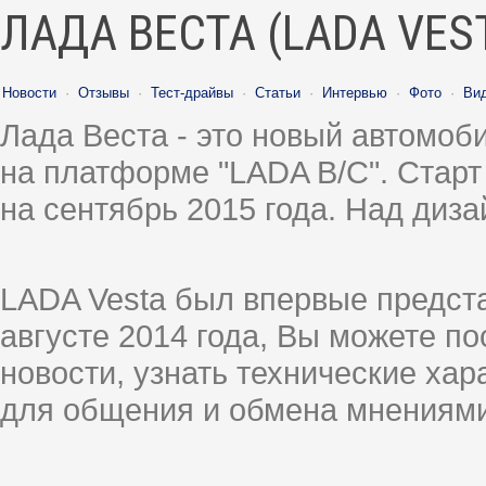
ЛАДА ВЕСТА (LADA VES
Новости
·
Отзывы
·
Тест-драйвы
·
Статьи
·
Интервью
·
Фото
·
Ви
Лада Веста - это новый автомо
на платформе "LADA B/C". Старт
на сентябрь 2015 года. Над диз
LADA Vesta был впервые предст
августе 2014 года, Вы можете п
новости, узнать технические ха
для общения и обмена мнениями