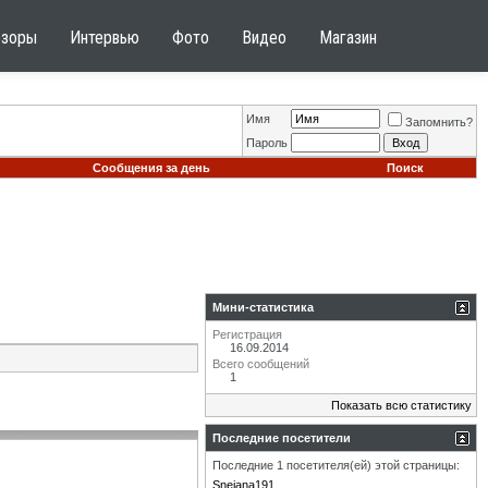
бзоры
Интервью
Фото
Видео
Магазин
Имя
Запомнить?
Пароль
Сообщения за день
Поиск
Мини-статистика
Регистрация
16.09.2014
Всего сообщений
1
Показать всю статистику
Последние посетители
Последние 1 посетителя(ей) этой страницы:
Snejana191