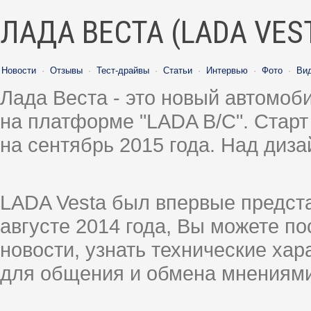
ЛАДА ВЕСТА (LADA VES
Новости
·
Отзывы
·
Тест-драйвы
·
Статьи
·
Интервью
·
Фото
·
Ви
Лада Веста - это новый автомо
на платформе "LADA B/C". Старт
на сентябрь 2015 года. Над диз
LADA Vesta был впервые предст
августе 2014 года, Вы можете п
новости, узнать технические ха
для общения и обмена мнениями