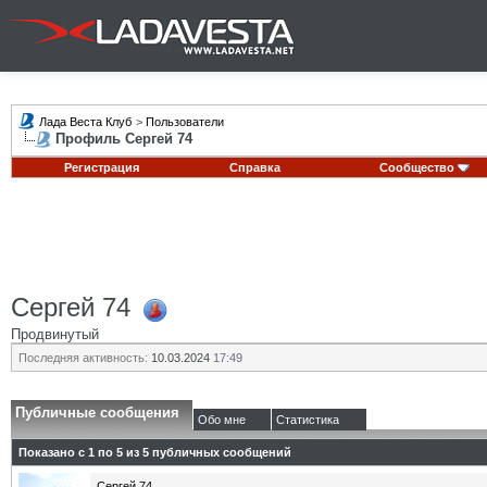
Лада Веста Клуб
>
Пользователи
Профиль Сергей 74
Регистрация
Справка
Сообщество
Сергей 74
Продвинутый
Последняя активность:
10.03.2024
17:49
Публичные сообщения
Обо мне
Статистика
Показано с 1 по
5
из
5
публичных сообщений
Сергей 74