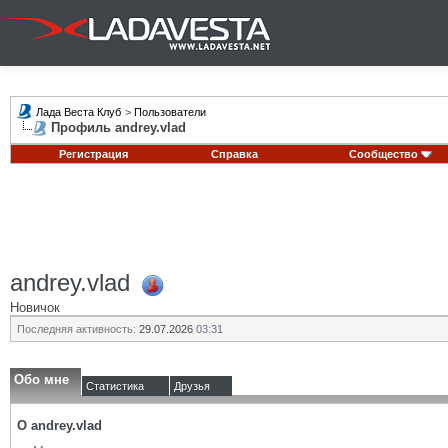
Лада Веста Клуб
>
Пользователи
Профиль andrey.vlad
Регистрация
Справка
Сообщество
andrey.vlad
Новичок
Последняя активность:
29.07.2026
03:31
Обо мне
Статистика
Друзья
О andrey.vlad