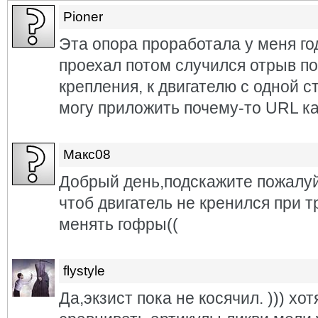
Pioner
Эта опора проработала у меня го
проехал потом случился отрыв по
крепления, к двигателю с одной с
могу приложить почему-то URL ка
Макс08
Добрый день,подскажите пожалуй
чтоб двигатель не кренился при т
менять гофры((
flystyle
Да,экзист пока не косячил. ))) хо