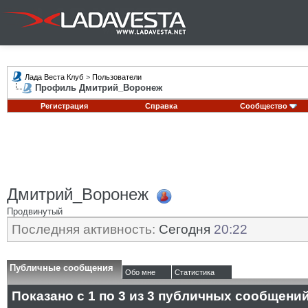
Лада Веста Клуб
>
Пользователи
Профиль Дмитрий_Воронеж
Регистрация
Справка
Сообщество
Дмитрий_Воронеж
Продвинутый
Последняя активность:
Сегодня
20:22
Публичные сообщения
Обо мне
Статистика
Показано с 1 по
3
из
3
публичных сообщени