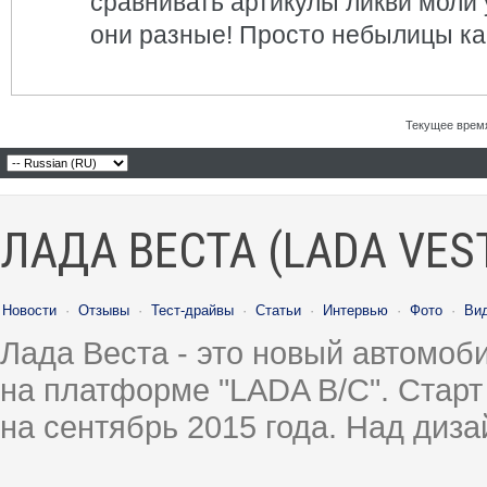
сравнивать артикулы ликви моли у
они разные! Просто небылицы как
Текущее врем
ЛАДА ВЕСТА (LADA VES
Новости
·
Отзывы
·
Тест-драйвы
·
Статьи
·
Интервью
·
Фото
·
Ви
Лада Веста - это новый автомо
на платформе "LADA B/C". Старт
на сентябрь 2015 года. Над диз