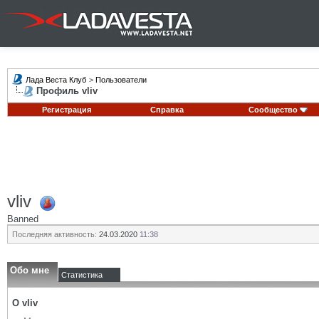
Лада Веста Клуб
>
Пользователи
Профиль vliv
Регистрация
Справка
Сообщество
vliv
Banned
Последняя активность:
24.03.2020
11:38
Обо мне
Статистика
О vliv