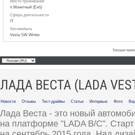
Место проживания
п.Монетный (Екб)
Сфера деятельности
IT
Автомобиль
Vesta SW Winter
Текущее врем
ЛАДА ВЕСТА (LADA VES
Новости
·
Отзывы
·
Тест-драйвы
·
Статьи
·
Интервью
·
Фото
·
Ви
Лада Веста - это новый автомо
на платформе "LADA B/C". Старт
на сентябрь 2015 года. Над диз