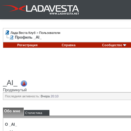
Лада Веста Клуб
>
Пользователи
Профиль _AI_
Регистрация
Справка
Сообщество
_AI_
Продвинутый
Последняя активность:
Вчера
20:10
Обо мне
Статистика
О _AI_