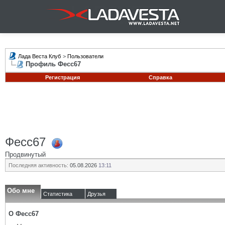
Лада Веста Клуб
>
Пользователи
Профиль Фесс67
Регистрация
Справка
Фесс67
Продвинутый
Последняя активность:
05.08.2026
13:11
Обо мне
Статистика
Друзья
О Фесс67