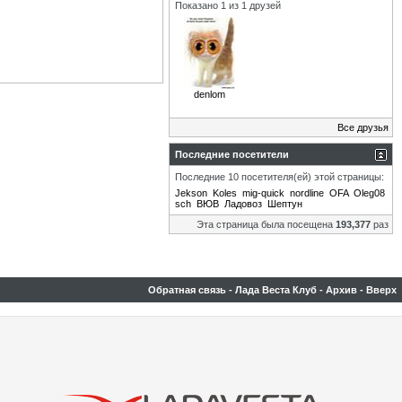
Показано 1 из 1 друзей
denlom
Все друзья
Последние посетители
Последние 10 посетителя(ей) этой страницы:
Jekson
Koles
mig-quick
nordline
OFA
Oleg08
sch
ВЮВ
Ладовоз
Шептун
Эта страница была посещена
193,377
раз
Обратная связь
-
Лада Веста Клуб
-
Архив
-
Вверх