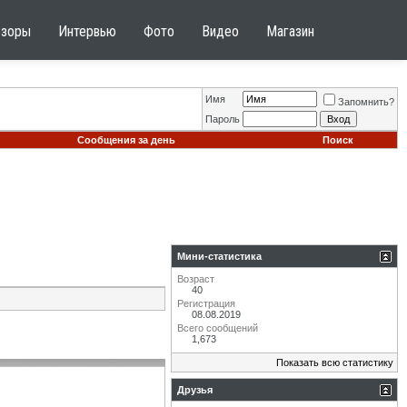
бзоры
Интервью
Фото
Видео
Магазин
Имя
Запомнить?
Пароль
Сообщения за день
Поиск
Мини-статистика
Возраст
40
Регистрация
08.08.2019
Всего сообщений
1,673
Показать всю статистику
Друзья