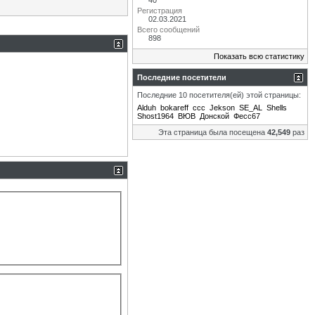
40
Регистрация
02.03.2021
Всего сообщений
898
Показать всю статистику
Последние посетители
Последние 10 посетителя(ей) этой страницы:
Alduh
bokareff
ccc
Jekson
SE_AL
Shells
Shost1964
ВЮВ
Донской
Фесс67
Эта страница была посещена
42,549
раз