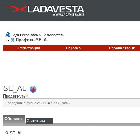
Лада Веста Клуб
>
Пользователи
Профиль SE_AL
Регистрация
Справка
Сообщество
SE_AL
Продвинутый
Последняя активность:
08.07.2025
20:56
Обо мне
Статистика
О SE_AL