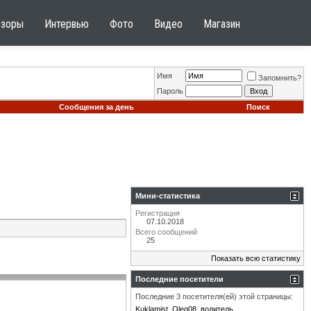
бзоры
Интервью
Фото
Видео
Магазин
Имя
Запомнить?
Пароль
Сообщения за день
Поиск
Мини-статистика
Регистрация
07.10.2018
Всего сообщений
25
Показать всю статистику
Последние посетители
Последние 3 посетителя(ей) этой страницы:
Kuklamist
Oleg08
водитель