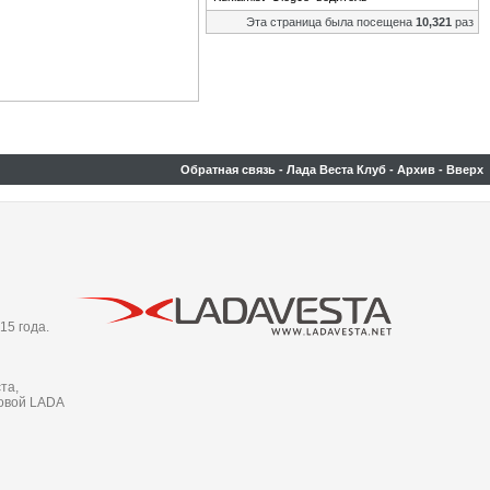
Эта страница была посещена
10,321
раз
Обратная связь
-
Лада Веста Клуб
-
Архив
-
Вверх
15 года.
та,
новой LADA