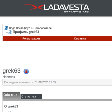
Лада Веста Клуб
>
Пользователи
Профиль grek63
Регистрация
Справка
grek63
Новичок
Последняя активность:
01.08.2026
15:39
Обо мне
Статистика
О grek63