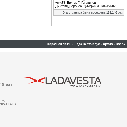
yuriy58
Виктор 7
Гагаринец
Дмитрий_Воронеж
Дмитрий Л.
Максим48
Эта страница была посещена
119,146
раз
Обратная связь
-
Лада Веста Клуб
-
Архив
-
Вверх
15 года.
та,
новой LADA