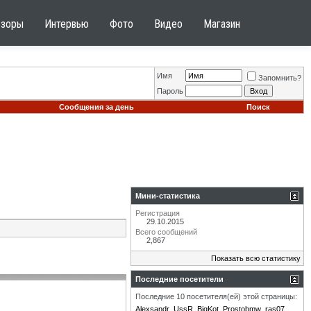
бзоры
Интервью
Фото
Видео
Магазин
Имя
Запомнить?
Пароль
Сообщения за день
Поиск
Мини-статистика
Регистрация
29.10.2015
Всего сообщений
2,867
Показать всю статистику
Последние посетители
Последние 10 посетителя(ей) этой страницы:
Alexsandr_UssR
BigKot
Prostobmw
ras07