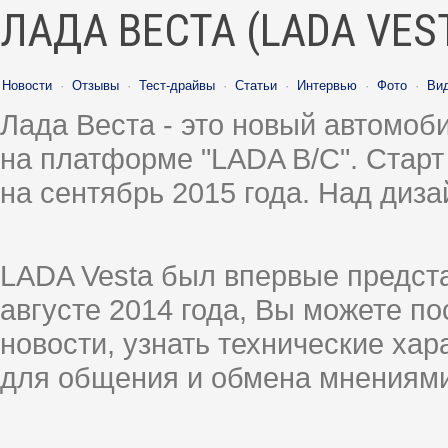
ЛАДА ВЕСТА (LADA VES
Новости
·
Отзывы
·
Тест-драйвы
·
Статьи
·
Интервью
·
Фото
·
Ви
Лада Веста - это новый автомо
на платформе "LADA B/C". Старт
на сентябрь 2015 года. Над диз
LADA Vesta был впервые предст
августе 2014 года, Вы можете п
новости, узнать технические ха
для общения и обмена мнениями