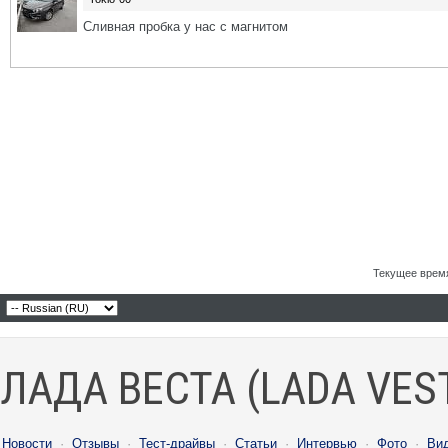
Сливная пробка у нас с магнитом
Текущее врем
ЛАДА ВЕСТА (LADA VES
Новости
·
Отзывы
·
Тест-драйвы
·
Статьи
·
Интервью
·
Фото
·
Ви