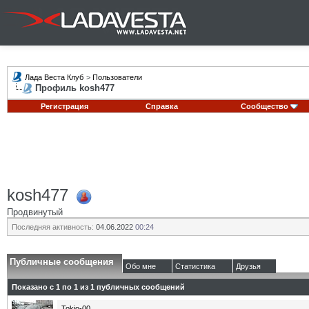
Лада Веста Клуб
>
Пользователи
Профиль kosh477
Регистрация
Справка
Сообщество
kosh477
Продвинутый
Последняя активность:
04.06.2022
00:24
Публичные сообщения
Обо мне
Статистика
Друзья
Показано с 1 по
1
из
1
публичных сообщений
Tokio-00