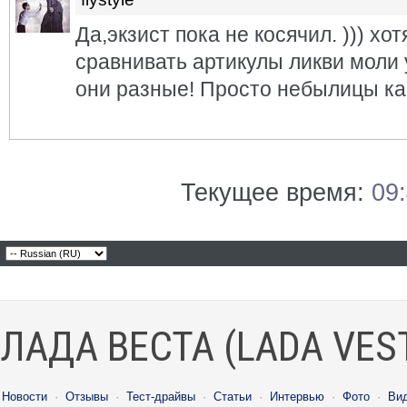
Да,экзист пока не косячил. ))) хо
сравнивать артикулы ликви моли у
они разные! Просто небылицы как
Текущее время:
09
ЛАДА ВЕСТА (LADA VES
Новости
·
Отзывы
·
Тест-драйвы
·
Статьи
·
Интервью
·
Фото
·
Ви