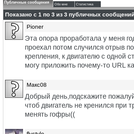
Публичные сообщения
Обо мне
Статистика
Показано с 1 по
3
из
3
публичных сообщени
Pioner
Эта опора проработала у меня го
проехал потом случился отрыв по
крепления, к двигателю с одной с
могу приложить почему-то URL ка
Макс08
Добрый день,подскажите пожалуй
чтоб двигатель не кренился при т
менять гофры((
flystyle