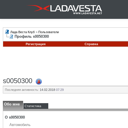
Лада Веста Клуб
>
Пользователи
Профиль s0050300
Регистрация
Справка
s0050300
Последняя активность:
14.02.2018
07:29
Обо мне
Статистика
О s0050300
Автомобиль