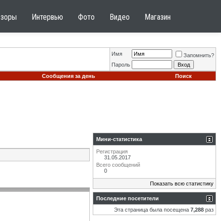
бзоры
Интервью
Фото
Видео
Магазин
Имя
Запомнить?
Пароль
Сообщения за день
Поиск
Мини-статистика
Регистрация
31.05.2017
Всего сообщений
0
Показать всю статистику
Последние посетители
Эта страница была посещена
7,288
раз