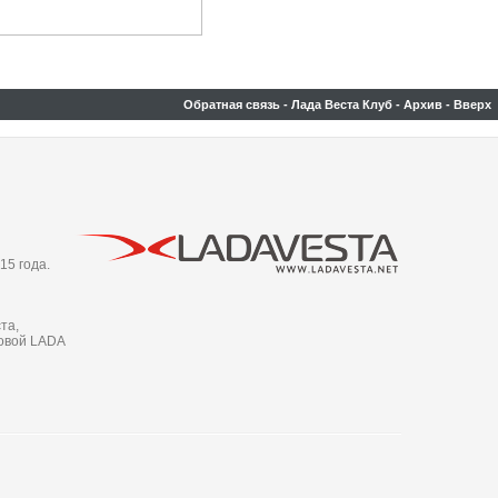
Обратная связь
-
Лада Веста Клуб
-
Архив
-
Вверх
15 года.
та,
новой LADA