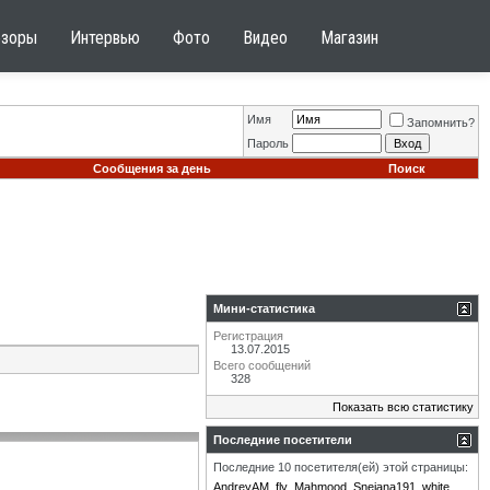
бзоры
Интервью
Фото
Видео
Магазин
Имя
Запомнить?
Пароль
Сообщения за день
Поиск
Мини-статистика
Регистрация
13.07.2015
Всего сообщений
328
Показать всю статистику
Последние посетители
Последние 10 посетителя(ей) этой страницы:
AndreyAM
fly
Mahmood
Snejana191
white