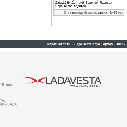
Zalex1989
Дмитрий_Воронеж
Ладовоз
Первый ваз
водитель
Эта страница была посещена
44,470
раз
Обратная связь
-
Лада Веста Клуб
-
Архив
-
Вверх
15 года.
та,
новой LADA