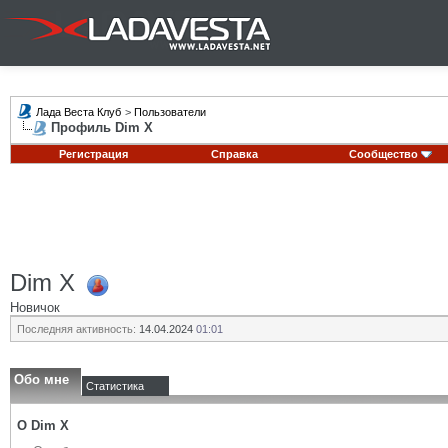
Лада Веста Клуб
>
Пользователи
Профиль Dim X
Регистрация
Справка
Сообщество
Dim X
Новичок
Последняя активность:
14.04.2024
01:01
Обо мне
Статистика
О Dim X