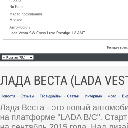
О себе
No Fate
Место проживания
Москва
Автомобиль
Lada Vesta SW Cross Luxe Prestige 1.8 AMT
Текущее врем
ЛАДА ВЕСТА (LADA VES
Новости
·
Отзывы
·
Тест-драйвы
·
Статьи
·
Интервью
·
Фото
·
Ви
Лада Веста - это новый автомо
на платформе "LADA B/C". Старт
на сентябрь 2015 года. Над диз