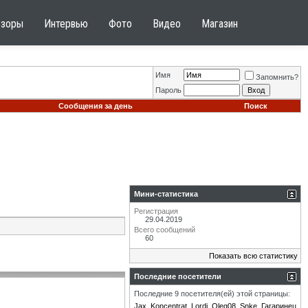
бзоры
Интервью
Фото
Видео
Магазин
Имя
Запомнить?
Пароль
Сообщения за день
Поиск
Мини-статистика
Регистрация
29.04.2019
Всего сообщений
60
Показать всю статистику
Последние посетители
Последние 9 посетителя(ей) этой страницы:
Jax
Koncentrat
Lordi
Oleg08
Snke
Гагаринец