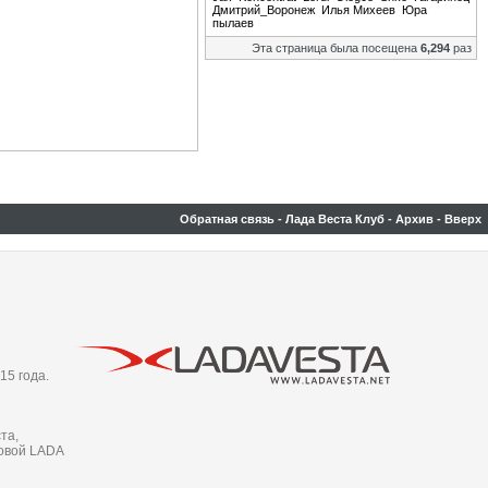
Дмитрий_Воронеж
Илья Михеев
Юра
пылаев
Эта страница была посещена
6,294
раз
Обратная связь
-
Лада Веста Клуб
-
Архив
-
Вверх
15 года.
та,
новой LADA