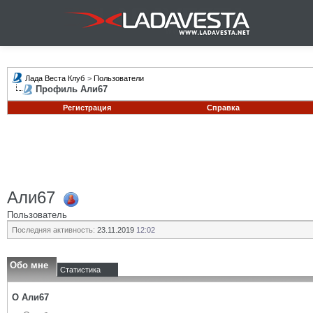
Лада Веста Клуб
>
Пользователи
Профиль Али67
Регистрация
Справка
Али67
Пользователь
Последняя активность:
23.11.2019
12:02
Обо мне
Статистика
О Али67