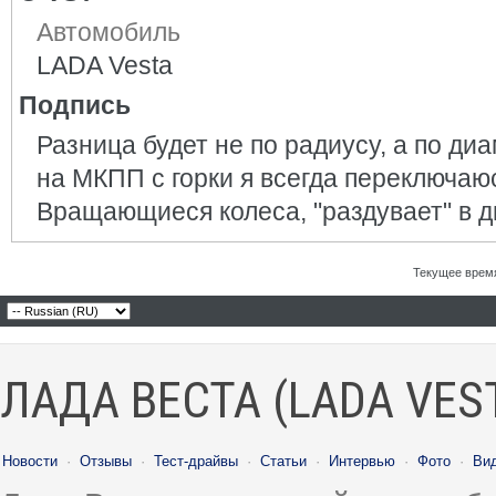
Автомобиль
LADA Vesta
Подпись
Разница будет не по радиусу, а по диам
на МКПП с горки я всегда переключаюс
Вращающиеся колеса, "раздувает" в д
Текущее врем
ЛАДА ВЕСТА (LADA VES
Новости
·
Отзывы
·
Тест-драйвы
·
Статьи
·
Интервью
·
Фото
·
Ви