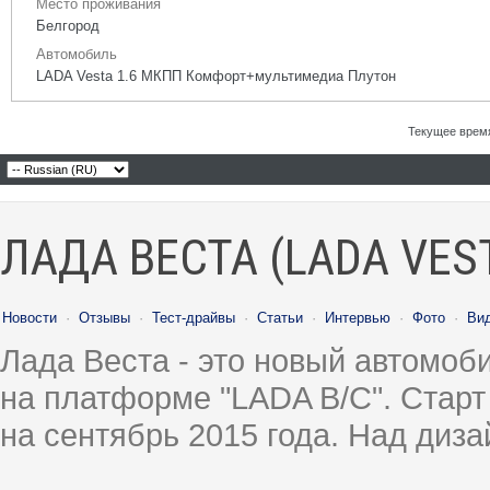
Место проживания
Белгород
Автомобиль
LADA Vesta 1.6 МКПП Комфорт+мультимедиа Плутон
Текущее врем
ЛАДА ВЕСТА (LADA VES
Новости
·
Отзывы
·
Тест-драйвы
·
Статьи
·
Интервью
·
Фото
·
Ви
Лада Веста - это новый автомо
на платформе "LADA B/C". Старт
на сентябрь 2015 года. Над диз