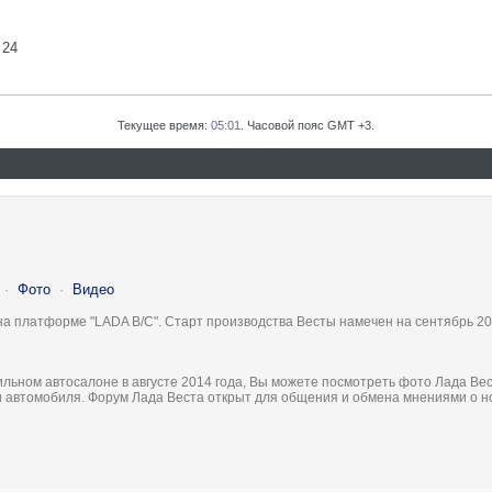
 24
Текущее время:
05:01
. Часовой пояс GMT +3.
·
Фото
·
Видео
на платформе "LADA B/C". Старт производства Весты намечен на сентябрь 20
льном автосалоне в августе 2014 года, Вы можете посмотреть фото Лада Вес
ки автомобиля. Форум Лада Веста открыт для общения и обмена мнениями о 