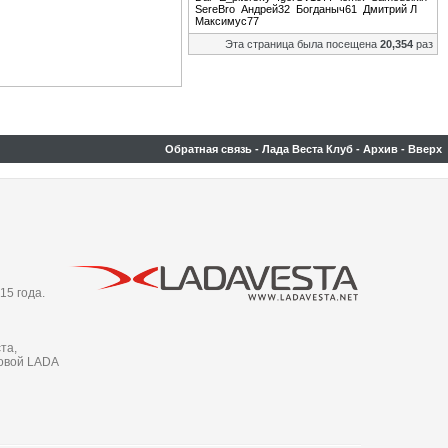
SereBro
Андрей32
Богданыч61
Дмитрий Л
Максимус77
Эта страница была посещена
20,354
раз
Обратная связь
-
Лада Веста Клуб
-
Архив
-
Вверх
15 года.
та,
новой LADA