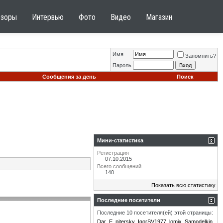
бзоры
Интервью
Фото
Видео
Магазин
Имя
Запомнить?
Пароль
Сообщения за день
Поиск
Мини-статистика
Регистрация
07.10.2015
Всего сообщений
140
Показать всю статистику
Последние посетители
Последние 10 посетителя(ей) этой страницы:
Dar
E_pitersky
IgorSV1977
lomix
Samodelkin