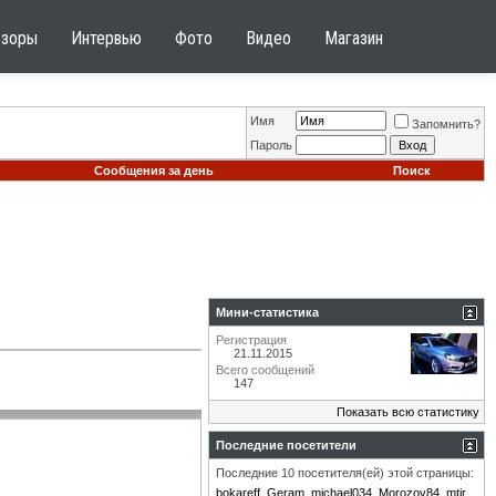
бзоры
Интервью
Фото
Видео
Магазин
Имя
Запомнить?
Пароль
Сообщения за день
Поиск
Мини-статистика
Регистрация
21.11.2015
Всего сообщений
147
Показать всю статистику
Последние посетители
Последние 10 посетителя(ей) этой страницы:
bokareff
Geram
michael034
Morozov84
mtir