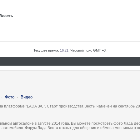
бласть
Текущее время:
16:21
. Часовой пояс GMT +3.
·
Фото
·
Видео
на платформе "LADA B/C". Старт производства Весты намечен на сентябрь 20
льном автосалоне в августе 2014 года, Вы можете посмотреть фото Лада Вес
ки автомобиля. Форум Лада Веста открыт для общения и обмена мнениями о 