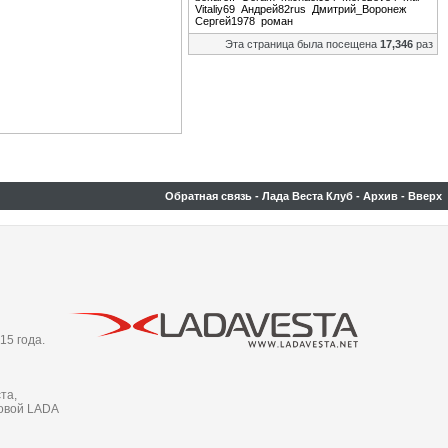
Vitaliy69
Андрей82rus
Дмитрий_Воронеж
Сергей1978
роман
Эта страница была посещена
17,346
раз
Обратная связь
-
Лада Веста Клуб
-
Архив
-
Вверх
15 года.
та,
новой LADA