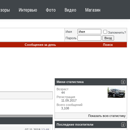
бзоры
Интервью
Фото
Видео
Магазин
Имя
Запомнить?
Пароль
Сообщения за день
Поиск
Мини-статистика
Возраст
44
Регистрация
11.09.2017
Всего сообщений
3,108
Показать всю статистику
Последние посетители
07.11.2018
12:48