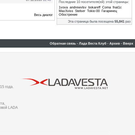
Последние 10 посетителя(ей) этой страницы:
1vova
andrewvlsv
bokareff
Coma
fnat1c
MaxXxiss
Stelser
Tokio-00
Гагаринец
Обострение
Весь диалог
Эта страница была посещена
55,841
раз
Обратная связь
-
Лада Веста Клуб
-
Архив
-
Вверх
15 года.
та,
новой LADA