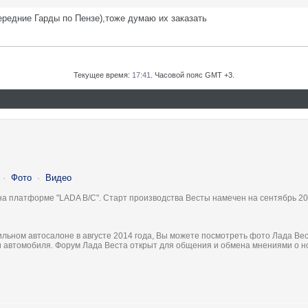
ередние Гарды по Пензе),тоже думаю их заказать
Текущее время:
17:41
. Часовой пояс GMT +3.
·
Фото
·
Видео
на платформе "LADA B/C". Старт производства Весты намечен на сентябрь 20
льном автосалоне в августе 2014 года, Вы можете посмотреть фото Лада Вес
ки автомобиля. Форум Лада Веста открыт для общения и обмена мнениями о 