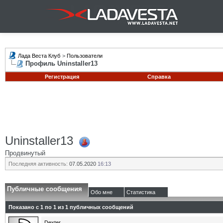
Лада Веста Клуб
>
Пользователи
Профиль Uninstaller13
Регистрация
Справка
Uninstaller13
Продвинутый
Последняя активность:
07.05.2020
16:13
Публичные сообщения
Обо мне
Статистика
Показано с 1 по
1
из
1
публичных сообщений
Dexter