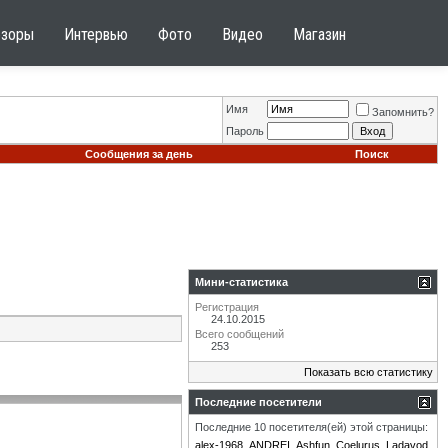
бзоры
Интервью
Фото
Видео
Магазин
Имя
Запомнить?
Пароль
Сообщения за день
Поиск
Мини-статистика
Регистрация
24.10.2015
Всего сообщений
253
Показать всю статистику
Последние посетители
Последние 10 посетителя(ей) этой страницы:
alex-1968
ANDREI
Ashfun
Coelurus
Ladavod