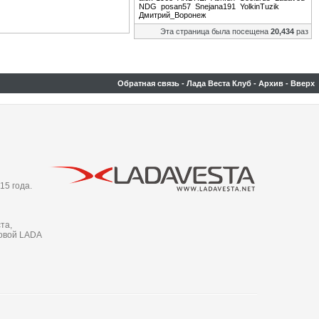
NDG
posan57
Snejana191
YolkinTuzik
Дмитрий_Воронеж
Эта страница была посещена
20,434
раз
Обратная связь
-
Лада Веста Клуб
-
Архив
-
Вверх
15 года.
та,
новой LADA