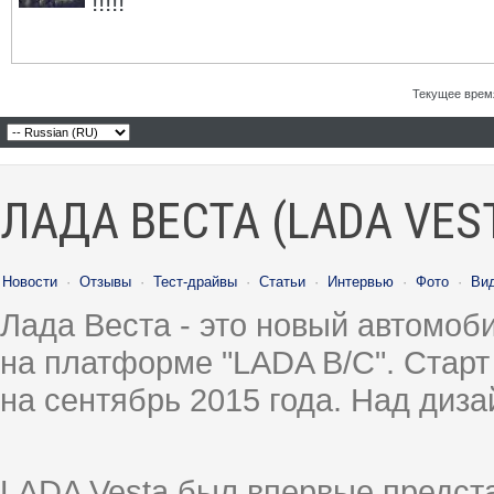
!!!!!
Текущее врем
ЛАДА ВЕСТА (LADA VES
Новости
·
Отзывы
·
Тест-драйвы
·
Статьи
·
Интервью
·
Фото
·
Ви
Лада Веста - это новый автомо
на платформе "LADA B/C". Старт
на сентябрь 2015 года. Над диз
LADA Vesta был впервые предст