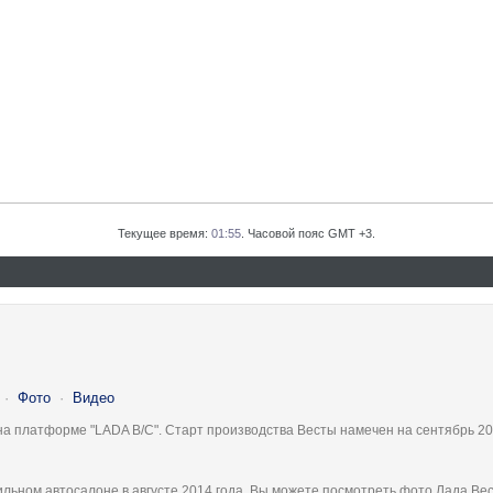
Текущее время:
01:55
. Часовой пояс GMT +3.
·
Фото
·
Видео
на платформе "LADA B/C". Старт производства Весты намечен на сентябрь 20
льном автосалоне в августе 2014 года, Вы можете посмотреть фото Лада Вес