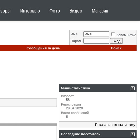
бзоры
Интервью
Фото
Видео
Магазин
Имя
Запомнить?
Пароль
Сообщения за день
Поиск
Мини-статистика
Возраст
58
Регистрация
29.04.2020
Всего сообщений
6
Показать всю статистику
Последние посетители