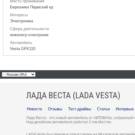
Место проживания
Березники Пермский кр.
Интересы
Электроника
Сфера деятельности
инженегр-электроник
Автомобиль
Vesta GFK110
ЛАДА ВЕСТА (LADA VESTA)
Новости
·
Отзывы
·
Тест-драйвы
·
Статьи
·
Интервью
Лада Веста - это новый автомобиль от АВТОВАЗа, собранный 
Над дизайном автомобиля работал Стив Маттин.
LADA Vesta был впервые представлен на Московском автомоби