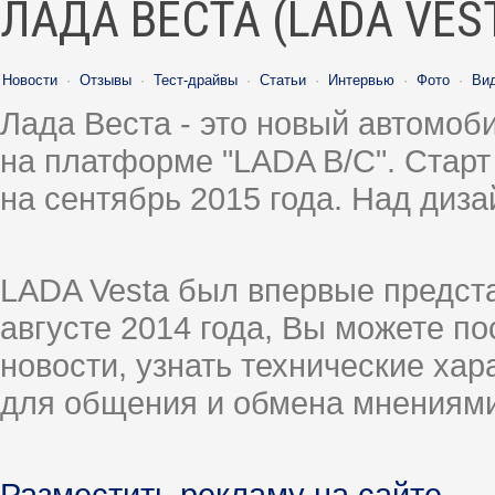
ЛАДА ВЕСТА (LADA VES
Новости
·
Отзывы
·
Тест-драйвы
·
Статьи
·
Интервью
·
Фото
·
Ви
Лада Веста - это новый автомо
на платформе "LADA B/C". Старт
на сентябрь 2015 года. Над диз
LADA Vesta был впервые предст
августе 2014 года, Вы можете п
новости, узнать технические ха
для общения и обмена мнениями
Разместить рекламу на сайте