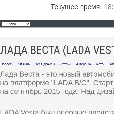
Текущее время:
18
ЛАДА ВЕСТА (LADA VES
Новости
·
Отзывы
·
Тест-драйвы
·
Статьи
·
Интервью
·
Фото
·
Ви
Лада Веста - это новый автомо
на платформе "LADA B/C". Старт
на сентябрь 2015 года. Над диз
LADA Vesta был впервые предст