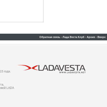
Обратная связь
-
Лада Веста Клуб
-
Архив
-
Вверх
15 года.
та,
новой LADA