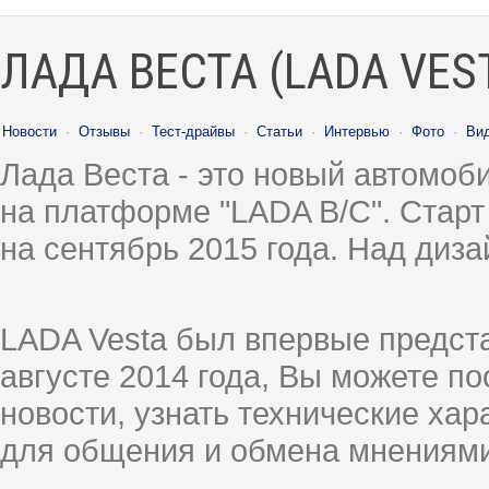
ЛАДА ВЕСТА (LADA VES
Новости
·
Отзывы
·
Тест-драйвы
·
Статьи
·
Интервью
·
Фото
·
Ви
Лада Веста - это новый автомо
на платформе "LADA B/C". Старт
на сентябрь 2015 года. Над диз
LADA Vesta был впервые предст
августе 2014 года, Вы можете п
новости, узнать технические ха
для общения и обмена мнениями