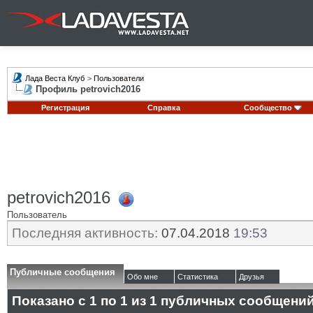
Лада Веста Клуб
>
Пользователи
Профиль petrovich2016
Регистрация
Справка
Сообщество
petrovich2016
Пользователь
Последняя активность:
07.04.2018
19:53
Публичные сообщения
Обо мне
Статистика
Друзья
Показано с 1 по
1
из
1
публичных сообщени