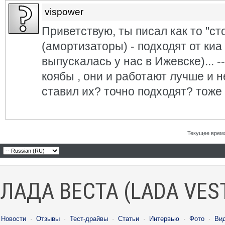
vispower
Приветствую, ты писал как то "с
(амортизаторы) - подходят от киа
выпускалась у нас в Ижевске)... -
коябы , они и работают лучше и н
ставил их? точно подходят? тоже
Текущее врем
ЛАДА ВЕСТА (LADA VES
Новости
·
Отзывы
·
Тест-драйвы
·
Статьи
·
Интервью
·
Фото
·
Ви