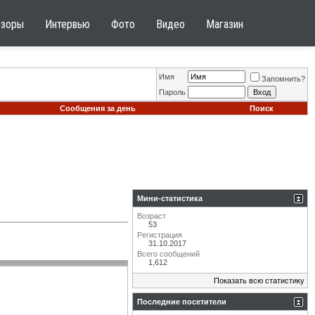
бзоры
Интервью
Фото
Видео
Магазин
Имя
Запомнить?
Пароль
Сообщения за день
Поиск
Мини-статистика
Возраст
53
Регистрация
31.10.2017
Всего сообщений
1,612
Показать всю статистику
Последние посетители