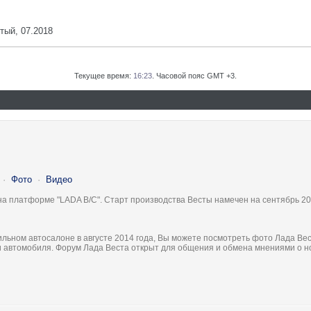
тый, 07.2018
Текущее время:
16:23
. Часовой пояс GMT +3.
·
Фото
·
Видео
на платформе "LADA B/C". Старт производства Весты намечен на сентябрь 20
льном автосалоне в августе 2014 года, Вы можете посмотреть фото Лада Вес
ки автомобиля. Форум Лада Веста открыт для общения и обмена мнениями о 