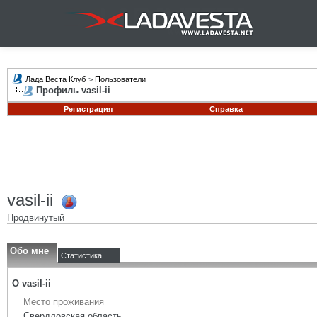
Лада Веста Клуб
>
Пользователи
Профиль vasil-ii
Регистрация
Справка
vasil-ii
Продвинутый
Обо мне
Статистика
О vasil-ii
Место проживания
Свердловская область