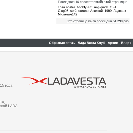
Последние 10 посетителя(ей) этой страницы:
cosa nostra
heckfy-eaf
mig-quick
OFA
Oleg08
ser2
sereno
Алексей. 1990
Ладовоз
Михалыч142
Эта страница была посещена
51,290
раз
Обратная связь
-
Лада Веста Клуб
-
Архив
-
Вверх
15 года.
та,
новой LADA