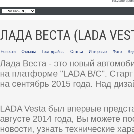
Текущее врем
ЛАДА ВЕСТА (LADA VES
Новости
·
Отзывы
·
Тест-драйвы
·
Статьи
·
Интервью
·
Фото
·
Ви
Лада Веста - это новый автомо
на платформе "LADA B/C". Старт
на сентябрь 2015 года. Над диз
LADA Vesta был впервые предст
августе 2014 года, Вы можете п
новости, узнать технические ха