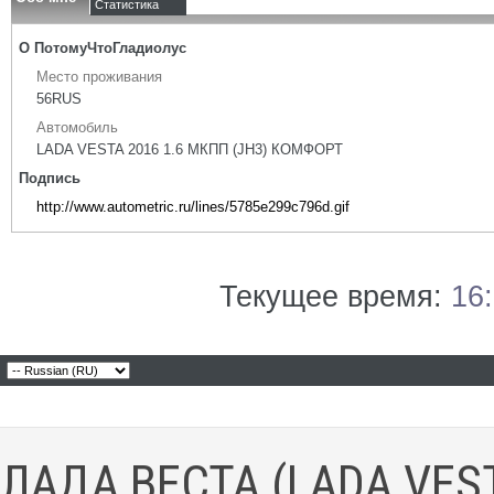
Статистика
О ПотомуЧтоГладиолус
Место проживания
56RUS
Автомобиль
LADA VESTA 2016 1.6 МКПП (JH3) КОМФОРТ
Подпись
http://www.autometric.ru/lines/5785e299c796d.gif
Текущее время:
16
ЛАДА ВЕСТА (LADA VES