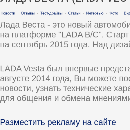
Новости
·
Отзывы
·
Тест-драйвы
·
Статьи
·
Интервью
·
Фото
·
Ви
Лада Веста - это новый автомо
на платформе "LADA B/C". Старт
на сентябрь 2015 года. Над диз
LADA Vesta был впервые предст
августе 2014 года, Вы можете п
новости, узнать технические ха
для общения и обмена мнениями
Разместить рекламу на сайте