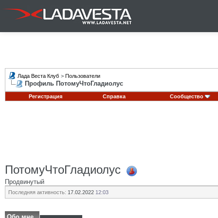
Лада Веста Клуб
>
Пользователи
Профиль ПотомуЧтоГладиолус
Регистрация
Справка
Сообщество
ПотомуЧтоГладиолус
Продвинутый
Последняя активность:
17.02.2022
12:03
Обо мне