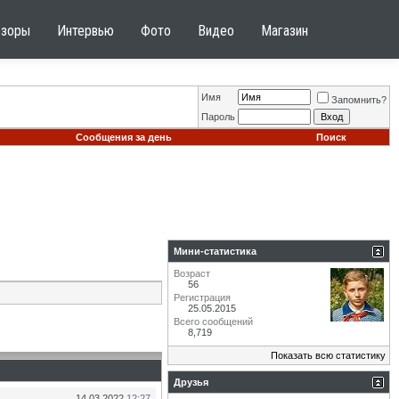
бзоры
Интервью
Фото
Видео
Магазин
Имя
Запомнить?
Пароль
Сообщения за день
Поиск
Мини-статистика
Возраст
56
Регистрация
25.05.2015
Всего сообщений
8,719
Показать всю статистику
Друзья
14.03.2022
12:27