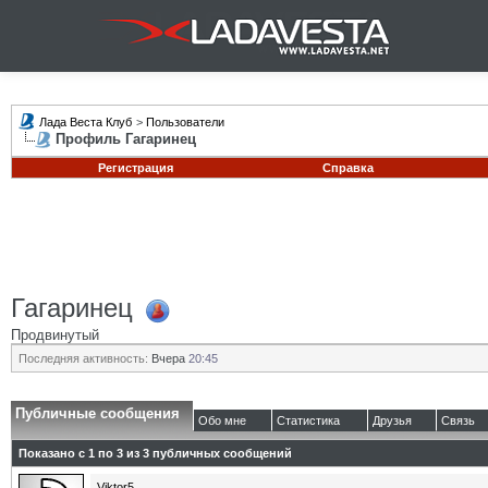
Лада Веста Клуб
>
Пользователи
Профиль Гагаринец
Регистрация
Справка
Гагаринец
Продвинутый
Последняя активность:
Вчера
20:45
Публичные сообщения
Обо мне
Статистика
Друзья
Связь
Показано с 1 по
3
из
3
публичных сообщений
Viktor5