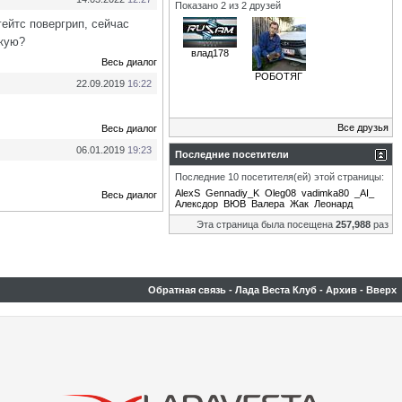
Показано 2 из 2 друзей
гейтс повергрип, сейчас
акую?
влад178
Весь диалог
РОБОТЯГ
22.09.2019
16:22
Все друзья
Весь диалог
06.01.2019
19:23
Последние посетители
Последние 10 посетителя(ей) этой страницы:
AlexS
Gennadiy_K
Oleg08
vadimka80
_AI_
Весь диалог
Алексдор
ВЮВ
Валера
Жак
Леонард
Эта страница была посещена
257,988
раз
Обратная связь
-
Лада Веста Клуб
-
Архив
-
Вверх