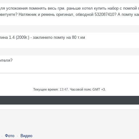
 для успокоения поменять весь грм. раньше хотел купить набор с помпой 
ветуете? Натяжник и ремень оригинал, обводной 532087410? А помпу к
а 1.4 (2009г.) - заклинило помпу на 80 т.км
рителя?
Текущее время:
13:47
. Часовой пояс GMT +3.
·
Фото
·
Видео